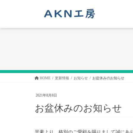
コ
ナ
ン
ビ
テ
ゲ
ン
ー
ツ
シ
へ
ョ
ス
ン
キ
に
ッ
移
プ
動
HOME
更新情報
お知らせ
お盆休みのお知らせ
2021年8月8日
お盆休みのお知らせ
平素より、格別のご愛顧を賜りまして誠にあ