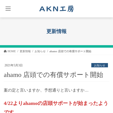
コ
ナ
ン
ビ
テ
ゲ
ン
ー
ツ
シ
へ
ョ
更新情報
ス
ン
キ
に
ッ
移
プ
動
HOME
更新情報
お知らせ
ahamo 店頭での有償サポート開始
2021年5月3日
お知らせ
ahamo 店頭での有償サポート開始
案の定と言いますか、予想通りと言いますか…
4/22よりahamoの店頭サポートが始まったよう
です。